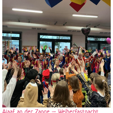
AN
DER
ZANGE
–
WEIBERFASTNACHT
VOLLER
STIMMUNG
&
KAMELLE
Alaaf an der Zange – Weiberfastnacht