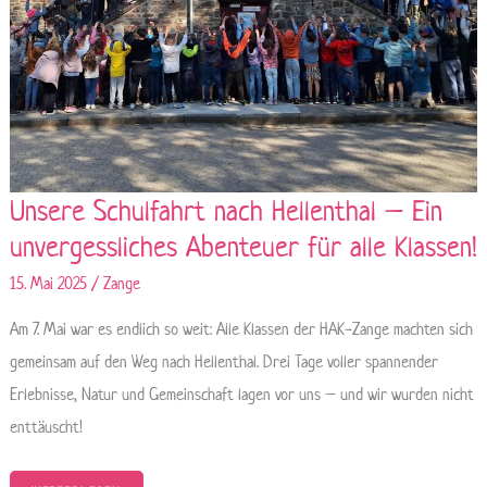
Unsere Schulfahrt nach Hellenthal – Ein
unvergessliches Abenteuer für alle Klassen!
15. Mai 2025
/
Zange
Am 7. Mai war es endlich so weit: Alle Klassen der HAK-Zange machten sich
gemeinsam auf den Weg nach Hellenthal. Drei Tage voller spannender
Erlebnisse, Natur und Gemeinschaft lagen vor uns – und wir wurden nicht
enttäuscht!