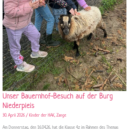
Unser Bauernhof-Besuch auf der Burg
Niederpleis
30. April 2026
/
Kinder der HAK
,
Zange
Am Donnerstag, den 16.04.26, hat die Klasse 4z im Rahmen des Themas