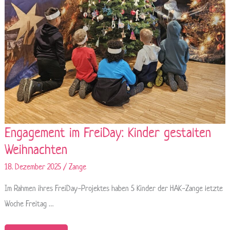
Engagement im FreiDay: Kinder gestalten
Weihnachten
18. Dezember 2025
/
Zange
Im Rahmen ihres FreiDay-Projektes haben 5 Kinder der HAK-Zange letzte
Woche Freitag …