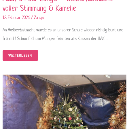
voller Stimmung & Kamelle
12. Februar 2026
/
Zange
An Weiberfastnacht wurde es an unserer Schule wieder richtig bunt und
fröhlich! Schon früh am Morgen feierten alle Klassen der HAK …
WEITERLESEN
ENGAGEMENT
IM
FREIDAY:
KINDER
GESTALTEN
WEIHNACHTEN