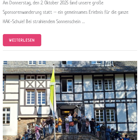
Am Donnerstag, den 2. Oktober 2025 fand unsere große
Sponsorenwanderung statt – ein gemeinsames Erlebnis für die ganze
HAK-Schule! Bei strahlendem Sonnenschein …
WEITERLESEN
UNSERE
SCHULFAHRT
NACH
HELLENTHAL
–
EIN
UNVERGESSLICHES
ABENTEUER
FÜR
ALLE
KLASSEN!