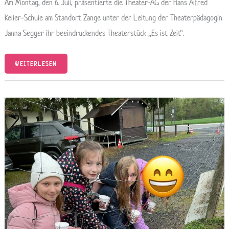
Am Montag, den 6. Juli, präsentierte die Theater-AG der Hans Alfred
Keller-Schule am Standort Zange unter der Leitung der Theaterpädagogin
Janna Segger ihr beeindruckendes Theaterstück „Es ist Zeit“.
WEITERLESEN
UNSER
BAUERNHOF-
BESUCH
AUF
DER
BURG
NIEDERPLEIS