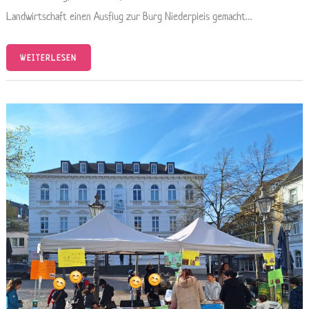
Landwirtschaft einen Ausflug zur Burg Niederpleis gemacht…
WEITERLESEN
FREIDAY
AUF
DEM
MARKTPLATZ:
KINDER
SETZEN
EIN
STARKES
ZEICHEN
FÜR
UNSERE
ZUKUNFT