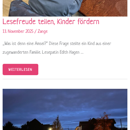
Lesefreude teilen, Kinder fördern
13. November 2025
/
Zange
„Was ist denn eine Amsel?“ Diese Frage stellte ein Kind aus einer
zugewanderten Familie. Lesepatin Edith Hagen …
WEITERLESEN
WENN
MONSTER,
MINIONS
UND
EULEN
LEUCHTEN