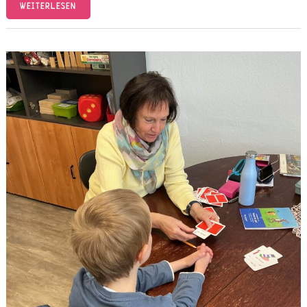
WEITERLESEN
LESEFREUDE
TEILEN,
KINDER
FÖRDERN