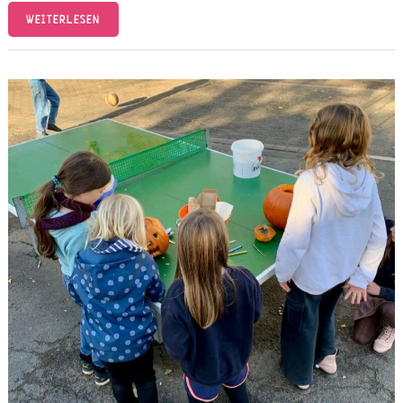
WEITERLESEN
OGS-
PROJEKTSTART
AN
DER
HAK