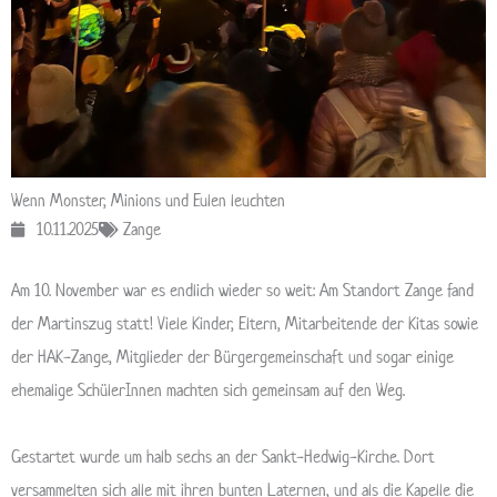
Wenn Monster, Minions und Eulen leuchten
10.11.2025
Zange
Am 10. November war es endlich wieder so weit: Am Standort Zange fand
der Martinszug statt! Viele Kinder, Eltern, Mitarbeitende der Kitas sowie
der HAK-Zange, Mitglieder der Bürgergemeinschaft und sogar einige
ehemalige SchülerInnen machten sich gemeinsam auf den Weg.
Gestartet wurde um halb sechs an der Sankt-Hedwig-Kirche. Dort
versammelten sich alle mit ihren bunten Laternen, und als die Kapelle die