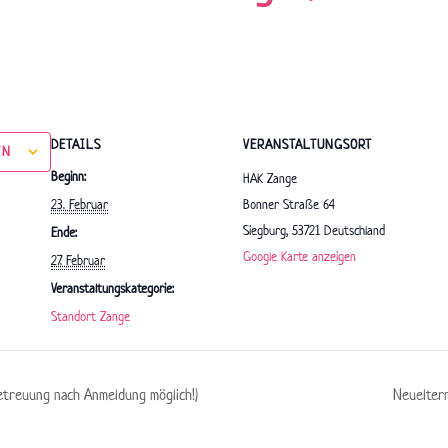
DETAILS
VERANSTALTUNGSORT
EN
Beginn:
HAK Zange
23. Februar
Bonner Straße 64
Siegburg
,
53721
Deutschland
Ende:
Google Karte anzeigen
27. Februar
Veranstaltungskategorie:
Standort Zange
etreuung nach Anmeldung möglich!)
Neuelter