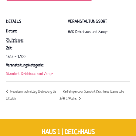
DETAILS
VERANSTALTUNGSORT
Datum:
HAK Deichhaus und Zange
25. Februar
Zeit:
13:15 - 17:00
Veranstaltungskategorie:
Standort Deichhaus und Zange
Neuelternnachmittag (Betreuung bis
Radfahrparcour Standort Deichhaus (Lernstufe
13:15Uhr)
3/4), 1 Woche
HAUS 1 | DEICHHAUS