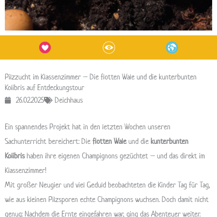
Pilzzucht im Klassenzimmer – Die flotten Wale und die kunterbunten
Kolibris auf Entdeckungstour
26.02.2025
Deichhaus
Ein spannendes Projekt hat in den letzten Wochen unseren
Sachunterricht bereichert: Die
flotten Wale
und die
kunterbunten
Kolibris
haben ihre eigenen Champignons gezüchtet – und das direkt im
Klassenzimmer!
Mit großer Neugier und viel Geduld beobachteten die Kinder Tag für Tag,
wie aus kleinen Pilzsporen echte Champignons wuchsen. Doch damit nicht
genug: Nachdem die Ernte eingefahren war, ging das Abenteuer weiter.