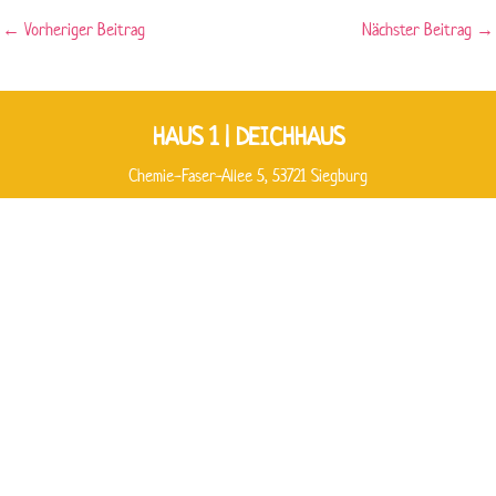
←
Vorheriger Beitrag
Nächster Beitrag
→
HAUS 1 | DEICHHAUS
Chemie-Faser-Allee 5, 53721 Siegburg
Sekretariat
Mo. - Do.: 08:00 - 12:00 Uhr
Telefon: 02241 102-6570
OGS
Täglich zwischen 08:30 - 09:00 Uhr sowie ab 14:30 Uhr
Telefon: 02241 9710-200